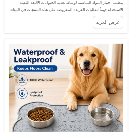
يتطلب اختيار المواد المناسبة لوسائد تغذية الحيوانات الأليفة الثقيلة
الاستخدام فهماً للطلبات الفريدة المفروضة على هذه المنتجات في البيئات
السكنية والتجارية على حد سواء. ويواجه مالكو الحيوانات الأليفة ومدراء
عرض المزيد
المرافق باستمرار تحديات تتعلق بـ...