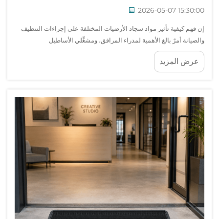
2026-05-07 15:30:00
إن فهم كيفية تأثير مواد سجاد الأرضيات المختلفة على إجراءات التنظيف
والصيانة أمرٌ بالغ الأهمية لمدراء المرافق، ومشغِّلي الأساطيل
automobiles، وأصحاب العقارات التجارية الذين يحتاجون إلى تحقيق
عرض المزيد
توازن بين المتانة والمظهر وتكاليف العمالة. إن الـ...