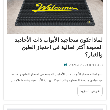
لماذا تكون سجاجيد الأبواب ذات الأخاديد
العميقة أكثر فعالية في احتجاز الطين
والغبار؟
2026-03-30 10:00:00
تنبع فعالية سجاد الأبواب ذات الأخاديد العميقة في احتجاز الطين والأتربة
من مبادئ هندسة السطوح والديناميكا الهوائية الأساسية. وعندما تلامس
الأحذية سجادةً تحتوي على قنوات وحواف منحوتة بعمق، فإن هذه الميزات
عرض المزيد
المعمارية...