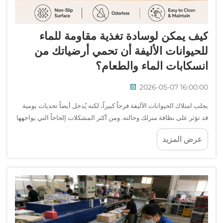
كيف يمكن لوسادة تغذية مقاومة للماء
للحيوانات الأليفة أن تحمي أرضياتك من
انسكابات الماء والطعام؟
2026-05-07 16:00:00
يجلب امتلاك الحيوانات الأليفة فرحاً كبيراً، لكنه يُدخل أيضاً تحديات يومية
قد تؤثر على نظافة منزلك وحالته. ومن أكثر المشكلات إلحاحاً التي يواجهها
مالكو الحيوانات الأليفة هي إدارة الفوضى الناتجة أثناء أوقات التغذية. فغالباً
عرض المزيد
ما تنقلب أوعية الماء...