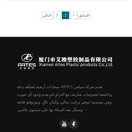
السابق
1
2
3
التالي
تقدم شركة شيامن ARTES سجادات أرضية مُصنَّعة بدقة
وخاضعة لفحوصات صارمة، مع التزامٍ تامٍ بعدم وجود أي عيوب.
وهي مصممة لتوفير تركيب مثالي، وأمانٍ عالٍ، وموثوقيةٍ فائقة
— وتتمثّل ثقة العملاء بها على مستوى عالمي.