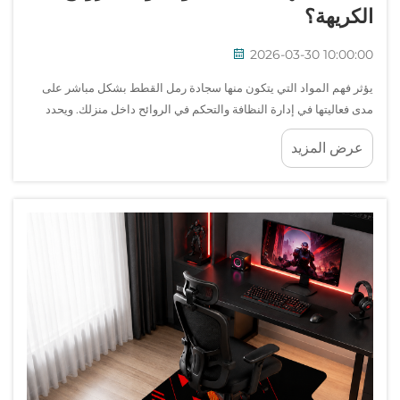
الكريهة؟
2026-03-30 10:00:00
يؤثر فهم المواد التي يتكون منها سجادة رمل القطط بشكل مباشر على
مدى فعاليتها في إدارة النظافة والتحكم في الروائح داخل منزلك. ويحدد
تركيب المادة المناسب ما إذا كانت سجادة رمل القطط ستلتقط الحبيبات
عرض المزيد
المتناثرة بكفاءة أم لا...