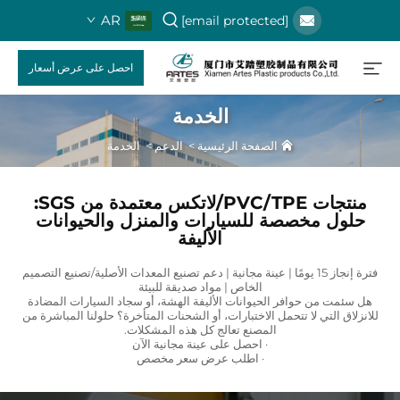
AR
[email protected]
احصل على عرض أسعار
الخدمة
الصفحة الرئيسية
>
الدعم
>
الخدمة
منتجات PVC/TPE/لاتكس معتمدة من SGS:
حلول مخصصة للسيارات والمنزل والحيوانات
الأليفة
فترة إنجاز 15 يومًا | عينة مجانية | دعم تصنيع المعدات الأصلية/تصنيع التصميم
الخاص | مواد صديقة للبيئة
هل سئمت من حوافر الحيوانات الأليفة الهشة، أو سجاد السيارات المضادة
للانزلاق التي لا تتحمل الاختبارات، أو الشحنات المتأخرة؟ حلولنا المباشرة من
المصنع تعالج كل هذه المشكلات.
· احصل على عينة مجانية الآن
· اطلب عرض سعر مخصص