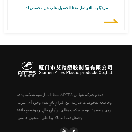
مرحبًا بك للتواصل معنا للحصول على حل مخصص لك
تقدم شركة شيامن ARTES سجادات أرضية مُصنَّعة بدقة
وخاضعة لفحوصات صارمة، مع التزامٍ تامٍ بعدم وجود أي عيوب.
وهي مصممة لتوفير تركيب مثالي، وأمانٍ عالٍ، وموثوقيةٍ فائقة
— وتتمثّل ثقة العملاء بها على مستوى عالمي.