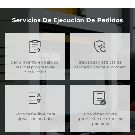
Servicios De Ejecución De Pedidos
Seguimiento en tiempo
Inspección estricta de
real del progreso de
calidad durante el proceso
producción
Soporte flexible para
Coordinación de
ajustes de pedidos
aprobación de muestras
por lotes