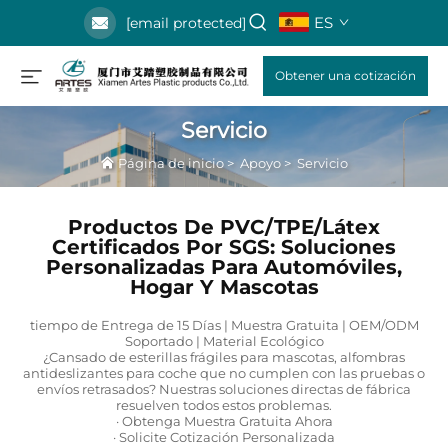
ES
[email protected]
Obtener una cotización
Servicio
Página de inicio
>
Apoyo
>
Servicio
Productos De PVC/TPE/Látex
Certificados Por SGS: Soluciones
Personalizadas Para Automóviles,
Hogar Y Mascotas
tiempo de Entrega de 15 Días | Muestra Gratuita | OEM/ODM
Soportado | Material Ecológico
¿Cansado de esterillas frágiles para mascotas, alfombras
antideslizantes para coche que no cumplen con las pruebas o
envíos retrasados? Nuestras soluciones directas de fábrica
resuelven todos estos problemas.
· Obtenga Muestra Gratuita Ahora
· Solicite Cotización Personalizada