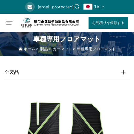
JA
[email protected]
お見積りを依頼する
車種専用フロアマット
ホーム
>
製品
>
カーマット
>
車種専用フロアマット
全製品