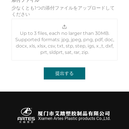
添付ファイル
少なくとも1つの添付ファイルをアップロードして
ください
Up to 3 files, each no larger than 30MB.
Supported formats: jpg, jpeg, png, pdf, doc,
docx, xls, xlsx, csv, txt, stp, step, igs, x_t, dxf,
prt, sldprt, sat, rar, zip.
提出する