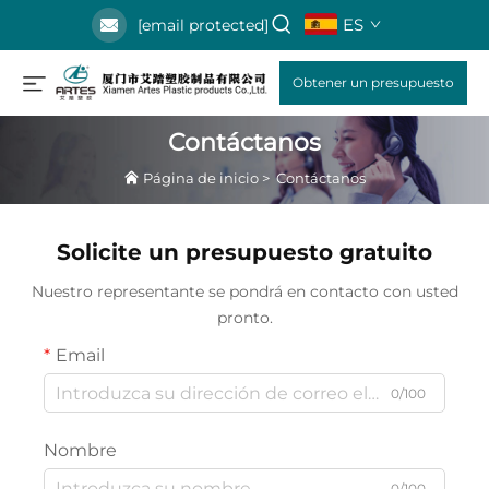
ES
[email protected]
Obtener un presupuesto
Contáctanos
Página de inicio
>
Contáctanos
Solicite un presupuesto gratuito
Nuestro representante se pondrá en contacto con usted
pronto.
Email
0/100
Nombre
0/100