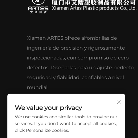
Xiamen ARTES ofrece alfombrillas de
ingeniería de precisión y rigurosamente
inspeccionadas, con compromiso de cero
defectos. Diseñadas para un ajuste perfecto,
seguridad y fiabilidad: confiables a nivel
mundial.
We value your privacy
We use cookies and similar tools to provide our
services. If you don't want to accept all cookies,
click Personalize cookies.