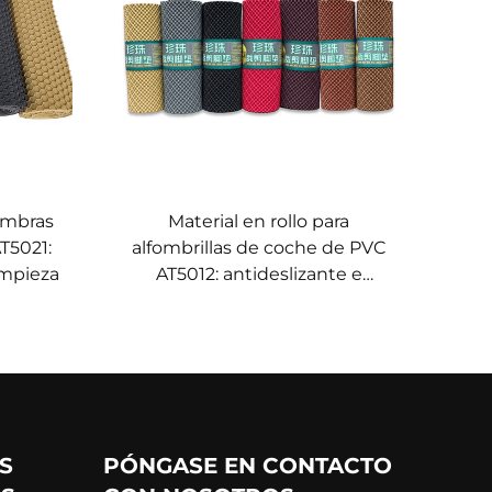
fombras
Material en rollo para
T5021:
alfombrillas de coche de PVC
limpieza
AT5012: antideslizante e
impermeable
S
PÓNGASE EN CONTACTO