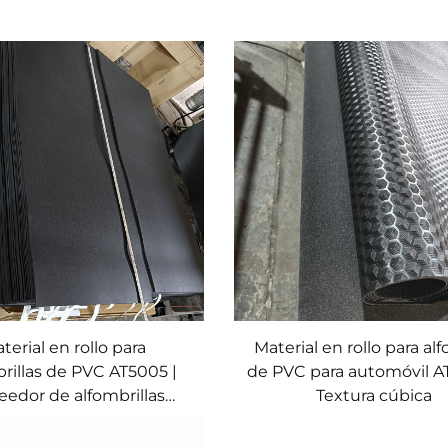
terial en rollo para
Material en rollo para al
rillas de PVC AT5005 |
de PVC para automóvil A
eedor de alfombrillas
Textura cúbica
personalizadas